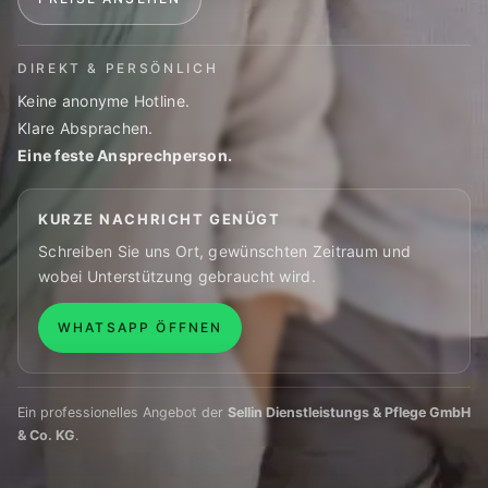
DIREKT & PERSÖNLICH
Keine anonyme Hotline.
Klare Absprachen.
Eine feste Ansprechperson.
KURZE NACHRICHT GENÜGT
Schreiben Sie uns Ort, gewünschten Zeitraum und
wobei Unterstützung gebraucht wird.
WHATSAPP ÖFFNEN
Ein professionelles Angebot der
Sellin Dienstleistungs & Pflege GmbH
& Co. KG
.