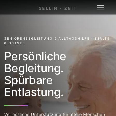
Zum
SELLIN · ZEIT
Inhalt
springen
SENIORENBEGLEITUNG & ALLTAGSHILFE · BERLIN
& OSTSEE
Persönliche
Begleitung.
Spürbare
Entlastung.
Verlässliche Unterstützung für ältere Menschen