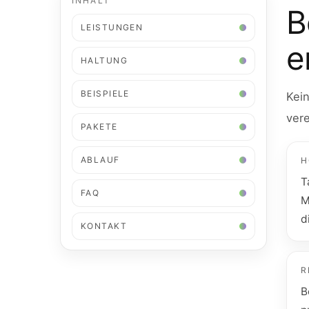
INHALT
B
LEISTUNGEN
e
HALTUNG
BEISPIELE
Kei
vere
PAKETE
ABLAUF
H
T
FAQ
M
d
KONTAKT
R
B