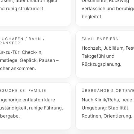
räsent, aber unaufdringlich
Dokumente, Rückweg
nd ruhig strukturiert.
verlässlich und beruhi
begleitet.
LUGHAFEN / BAHN /
FAMILIENFEIERN
RANSFER
Hochzeit, Jubiläum, Fes
ür-zu-Tür: Check-in,
Taktgefühl und
mstiege, Gepäck, Pausen –
Rückzugsplanung.
icher ankommen.
ESUCHE BEI FAMILIE
ÜBERGÄNGE & ORTSW
ngehörige entlasten klare
Nach Klinik/Reha, neue
uständigkeit, ruhige Führung,
Umgebung: Stabilität,
bergabe.
Routinen, Orientierung.