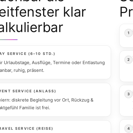
eitfenster klar
P
alkulierbar
1
AY SERVICE (6–10 STD.)
2
ür Urlaubstage, Ausflüge, Termine oder Entlastung
anbar, ruhig, präsent.
VENT SERVICE (ANLASS)
3
eiern: diskrete Begleitung vor Ort, Rückzug &
ktgefühl Familie ist frei.
RAVEL SERVICE (REISE)
4