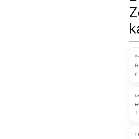
Z
k
D
F
pl
E
F
Ta
T