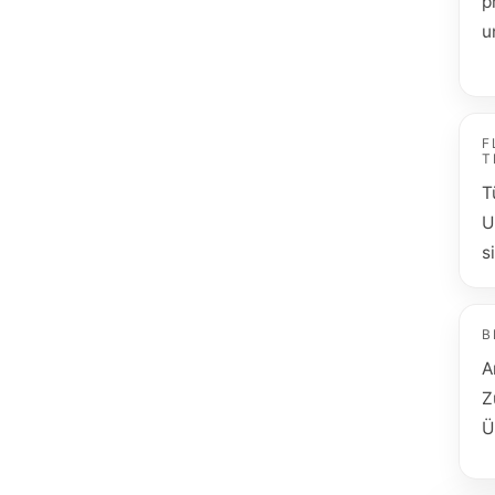
p
u
F
T
T
U
s
B
A
Z
Ü