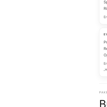
S
R
Er
E
P
R
O
Er
„w
PAK
B