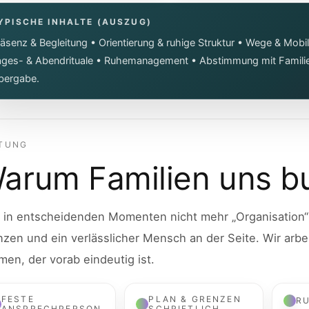
YPISCHE INHALTE (AUSZUG)
äsenz & Begleitung • Orientierung & ruhige Struktur • Wege & Mobi
ages- & Abendrituale • Ruhemanagement • Abstimmung mit Familie/
bergabe.
TUNG
arum Familien uns b
 in entscheidenden Momenten nicht mehr „Organisation“ h
zen und ein verlässlicher Mensch an der Seite. Wir arb
en, der vorab eindeutig ist.
FESTE
PLAN & GRENZEN
R
ANSPRECHPERSON
SCHRIFTLICH