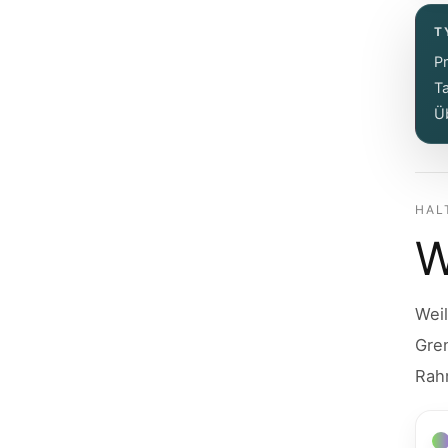
T
Pr
T
Ü
HAL
W
Weil
Gren
Rahm