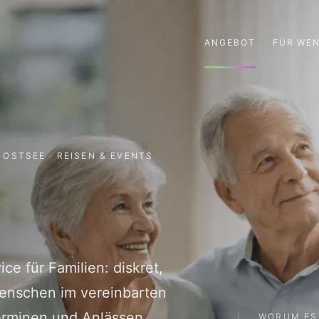
ANGEBOT
FÜR WE
 OSTSEE · REISEN & EVENTS
ce für Familien: diskret,
 Menschen im vereinbarten
erminen und Anlässen.
WORUM ES