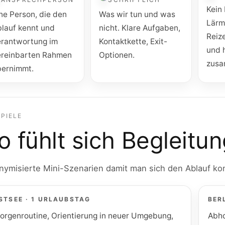
Kein
ne Person, die den
Was wir tun und was
Lärm
lauf kennt und
nicht. Klare Aufgaben,
Reiz
erantwortung im
Kontaktkette, Exit-
und 
ereinbarten Rahmen
Optionen.
zusa
bernimmt.
SPIELE
o fühlt sich Begleitu
ymisierte Mini-Szenarien damit man sich den Ablauf kon
STSEE · 1 URLAUBSTAG
BER
orgenroutine, Orientierung in neuer Umgebung,
Abho