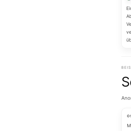
Ei
Ab
V
v
ü
BEI
S
Anon
O
M