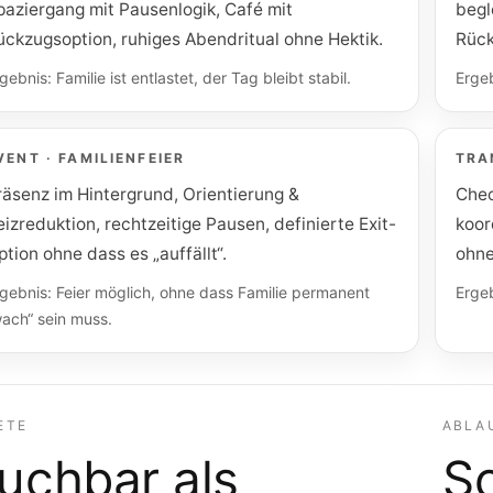
paziergang mit Pausenlogik, Café mit
begl
ückzugsoption, ruhiges Abendritual ohne Hektik.
Rück
gebnis: Familie ist entlastet, der Tag bleibt stabil.
Ergeb
VENT · FAMILIENFEIER
TRA
räsenz im Hintergrund, Orientierung &
Chec
eizreduktion, rechtzeitige Pausen, definierte Exit-
koor
ption ohne dass es „auffällt“.
ohne
gebnis: Feier möglich, ohne dass Familie permanent
Ergeb
ach“ sein muss.
ETE
ABLA
uchbar als
So