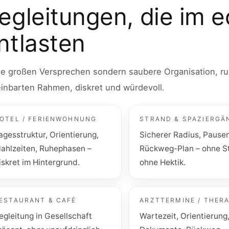
egleitungen, die im 
ntlasten
ne großen Versprechen sondern saubere Organisation, ru
inbarten Rahmen, diskret und würdevoll.
OTEL / FERIENWOHNUNG
STRAND & SPAZIERGÄ
agesstruktur, Orientierung,
Sicherer Radius, Pausen
ahlzeiten, Ruhephasen –
Rückweg-Plan – ohne St
iskret im Hintergrund.
ohne Hektik.
ESTAURANT & CAFÉ
ARZTTERMINE / THERA
egleitung in Gesellschaft
Wartezeit, Orientierung