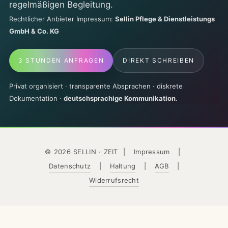
regelmäßigen Begleitung.
Rechtlicher Anbieter Impressum:
Sellin Pflege & Dienstleistungs
GmbH & Co. KG
3 STUNDEN ANFRAGEN
DIREKT SCHREIBEN
Privat organisiert · transparente Absprachen · diskrete
Dokumentation ·
deutschsprachige Kommunikation
.
© 2026 SELLIN · ZEIT
|
Impressum
|
Datenschutz
|
Haltung
|
AGB
|
Widerrufsrecht