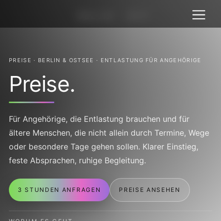
Zum
SELLIN · ZEIT
Inhalt
springen
PREISE · BERLIN & OSTSEE · ENTLASTUNG FÜR ANGEHÖRIGE
Preise.
Für Angehörige, die Entlastung brauchen und für
ältere Menschen, die nicht allein durch Termine, Wege
oder besondere Tage gehen sollen. Klarer Einstieg,
feste Absprachen, ruhige Begleitung.
3 STUNDEN ANFRAGEN
PREISE ANSEHEN