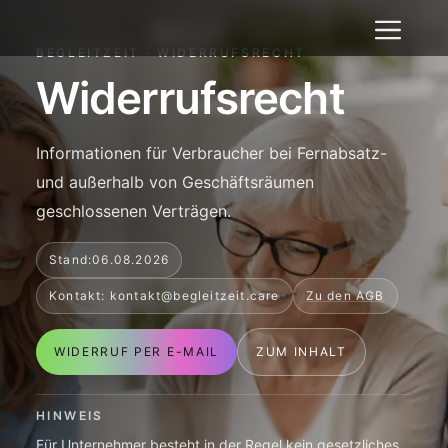
Zum
SELLIN · ZEIT
Inhalt
BEGLEITZEIT · WIDERRUFSRECHT
springen
Widerrufsrecht
Informationen für Verbraucher bei Fernabsatz-
und außerhalb von Geschäftsräumen
geschlossenen Verträgen.
Stand:
06.08.2026
Kontakt: kontakt@begleitzeit.care
Zu den AGB
WIDERRUF PER E-MAIL
ZUM INHALT
HINWEIS
Für Unternehmer besteht in der Regel kein gesetzliches